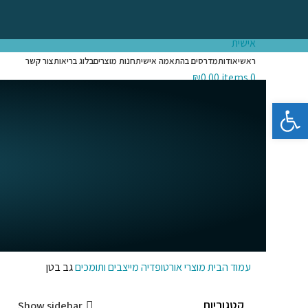
Login / Register
Search
ראשי
אודות
מדרסים בהתאמה אישית
חנות מוצרים
בלוג בריאות
צור קשר
₪
0.00
items
0
Menu
פתח סרגל נגישות
₪
0.00
items
0
עמוד הבית
מוצרי אורטופדיה
מייצבים ותומכים
גב בטן
קטגוריות
Show sidebar