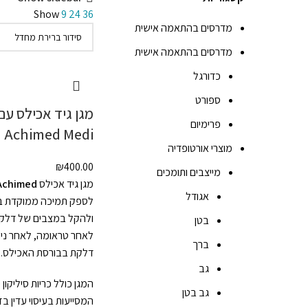
Show
9
24
36
מדרסים בהתאמה אישית
מדרסים בהתאמה אישית
כדורגל
ספורט
מגן גיד אכילס עם 
פרימיום
Achimed Medi
מוצרי אורטופדיה
₪
400.00
מייצבים ותומכים
מגן גיד אכילס
Achimed
אגודל
לספק תמיכה ממוקדת בא
ולהקל במצבים של דלקות 
בטן
לאחר טראומה, לאחר נית
ברך
דלקת בבורסת האכילס.
גב
המגן כולל כריות סיליקון י
גב בטן
המסייעות בעיסוי עדין ב