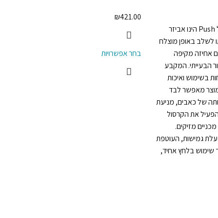
₪
421.00
מקבע הקרסול Med של Push הינו אביזר
תו לשלב באופן מוצלח
ם אחיזה מקיפה
בחר אפשרויות
ר הבעייתי. המקבע
חות בשימוש ואיכות
מוצר מאפשר לבד
תה של כאבים, מניעת
להפעיל את הקרסול
כניים מזיקים.
לת גמישות, העוטפת
 שימוש בלחץ אחיד,