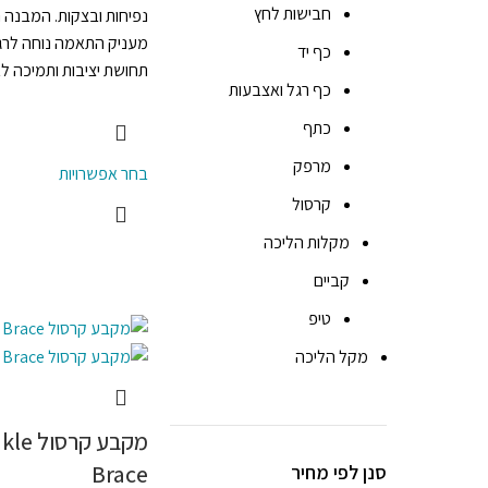
חבישות לחץ
נפיחות ובצקות. המבנה 
מעניק התאמה נוחה לרג
כף יד
תחושת יציבות ותמיכה לא
כף רגל ואצבעות
כתף
מרפק
בחר אפשרויות
קרסול
מקלות הליכה
קביים
טיפ
מקל הליכה
מקבע 
Brace
סנן לפי מחיר