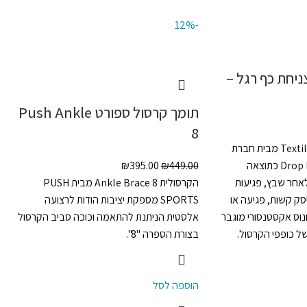
-12%
ניחת כף רגל –
תומך קרסול ספורט Push Ankle
8
Textile Dropfoot Orthosis מבית חברת
PRIM לסובלים מ-Drop Foot כתוצאה
449.00
₪
395.00
₪
לאחר שבץ, פגיעות
הקרסולית Ankle Brace 8 מבית PUSH
סק קשות, פגיעה או
SPORTS מספקת יציבות הודות לרצועה
נוס אקסטנסורי מוגבר
אלסטית הניתנת להתאמה וכוכה סביב הקרסול
ל כופפי הקרסול.
בצורת הספרה "8".
הוספה לסל