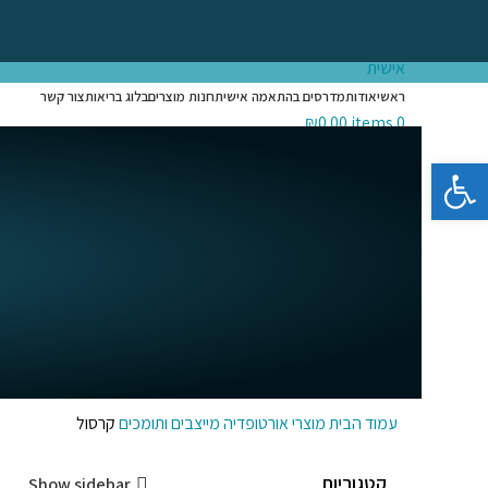
Login / Register
Search
ראשי
אודות
מדרסים בהתאמה אישית
חנות מוצרים
בלוג בריאות
צור קשר
₪
0.00
items
0
Menu
פתח סרגל נגישות
₪
0.00
items
0
עמוד הבית
מוצרי אורטופדיה
מייצבים ותומכים
קרסול
קטגוריות
Show sidebar