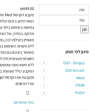
₪
649.00
רפואי הידוע בזכות יכול
גמישות בשימוש ביחד ע
סנן
והדוקה במידה, של האזו
מאופיין ביעילות רבה, נו
ללא פשרות. השימוש ב
סינון לפי מותג
משיפור ביציבות גם הפח
היווצרות פצעים ויכולת 
DJO - Donjoy
2
ללא חשש מפני עומסים מ
DJO Aircast
1
המקבע כולל מעטפת בע
ומקבעת את הקרסול תוך
Medi
1
מכל הכיוונים.
PRIM
1
PUSH
4
בחר אפשרויות