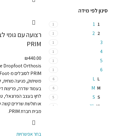
סינון לפי מידה
1
1
1
2
2
רצועה עם גומי לצ
1
3
PRIM
1
4
1
₪
440.00
5
1
6
1
L
L
6
משיתוק, פגיעה מוחית, 
M
M
בעמוד שדרה, פריצות די
6
לחץ בעצב הפרונאלי, טו
S
S
5
או חולשת שרירים קשה ש
XL
XL
2
מבית חברת PRIM.
XS
XS
3
בחר אפשרויות