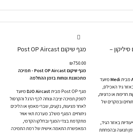
סיליקון –
מגף שיקום Post OP Aircast
₪
750.00
מגף שיקום Post OP Aircast - תמיכה
מתכווננת ונוחות בזמן ההחלמה
מבית
Medi
מיועד
זור גיד האכילס,
מגף Post OP מבית
DJO Aircast
מיועד
חריפות או כרוניות,
לספק תמיכה יציבה ונוחה לכף הרגל והקרסול
וחים ובמקרים של
לאחר פציעות, נקעים, שברי מאמץ או הליכים
ניתוחיים. המגף משלב מערכת תאי אוויר
מתקדמת בצדי המגף ובחלקו הקדמי,
יעודיות באזור הגיד,
המאפשרת התאמה אישית של רמת התמיכה
זמן תנועה ובהפחתת