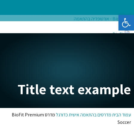
Login / Register
Search
פתח סרגל נגישות
ראשי
אודות
מדרסים בהתאמה אישית
חנות מוצרים
בלוג בריאות
צור קשר
₪
0.00
items
0
Menu
₪
0.00
items
0
Title text example
עמוד הבית
מדרסים בהתאמה אישית
כדורגל
מדרס BioFit Premium
Soccer