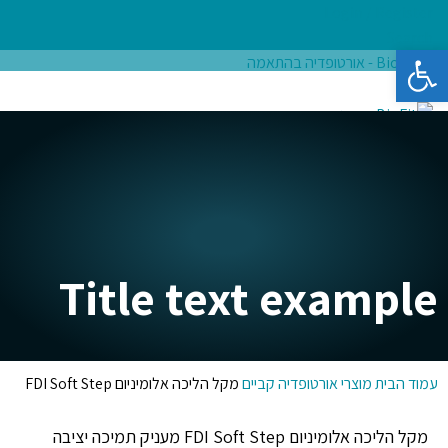
Login / Register
Search
פתח סרגל נגישות
ראשי
אודות
מדרסים בהתאמה אישית
חנות מוצרים
בלוג בריאות
צור קשר
₪
0.00
items
0
Menu
₪
0.00
items
0
Title text example
עמוד הבית
מוצרי אורטופדיה
קביים
מקל הליכה אלומיניום FDI Soft Step
מקל הליכה אלומיניום FDI Soft Step מעניק תמיכה יציבה