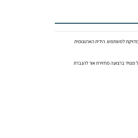
ן כיוון גובה עם 12 דרגות התאמה, המאפשר התאמה מדויקת למשתמש. הידית הארגונומית
ל מצויד ברצועה מחזירת אור להגברת