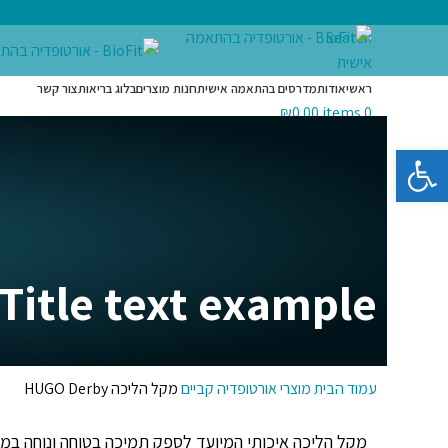
Login / Register
Search
ראשי
אודות
מדרסים בהתאמה אישית
חנות מוצרים
בלוג בריאות
צור קשר
₪
0.00
items
0
Menu
פתח סרגל נגישות
₪
0.00
items
0
Title text example
עמוד הבית
מוצרי אורטופדיה
קביים
מקל הליכה HUGO Derby
מקל הליכה איכותי המיועד לספק תמיכה בטוחה ונוחה במ