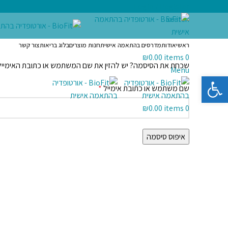
Login / Register
Search
ראשי
אודות
מדרסים בהתאמה אישית
חנות מוצרים
בלוג בריאות
צור קשר
₪
0.00
items
0
שכחת את הסיסמה? יש להזין את שם המשתמש או כתובת האימייל. 
Menu
פתח סרגל נגישות
שם משתמש או כתובת אימייל
*
₪
0.00
items
0
איפוס סיסמה