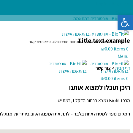
Login / Register
Search
פתח סרגל נגישות
Title text example
ראשי
אודות
מדרסים בהתאמה אישית
חנות מוצרים
בלוג בריאות
צור קשר
₪
0.00
items
0
Menu
דף הבית
>
צור קשר
₪
0.00
items
0
היכן תוכלו למצוא אותנו
מרכז Biofit נמצא ברחוב הדקל 1, רמת ישי
המקום נועד למטרה אחת בלבד – לתת את המענה הטוב ביותר על מנת לה