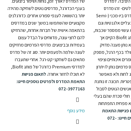
 היציבה. למדרס
של המדרס לאורך זמן, נוחות ושיפור ביצועים.
לטים- זהו מדרס
בענף הכדורגל, מדרסים נוטים לשחיקה מהירה
אורטופדי, המכונה גם מדרס ביו-מכני (Semi-
יותר בהשוואה לענפי ספורט אחרים. כדורגלנים
ם לנעליים אלגנטיות וגם
מקצועיים שהשתמשו במשך שנים במדרסים
א עשוי ממספר שכבות,
בהתאמה אישית של חברות אחרות, שהחזיקו
שביניהן חומר ייחודי למותג Biofit הקיים אך
להם לחצי עונה, מדווחים על הבדל עצום
 נותן מענה מדויק
בעמידות ובביצועים. מדרסי הפרמיום מחזיקים
שלד בכף הרגל, מספק
לעונה שלמה ולפעמים יותר. סוג זה של מדרס
רים איכותיים וציפוי
מתאים גם לשחקני קט-רגל. אחרי שתעברו
רמיום נותן לו יתרון
למדרסי Premium כדורגל של מותג Biofit,
ג לחות ולא מאפשר
לא תוכלו לחזור אחורה.
לתאום פגישת
ריות. תכונה זו נותנת
התאמת המדרס ולפרטים נוספים חייגו:
 אנשים הנוטים לסבול
072-3977163
חולי סכרת שהם בעלי
הוא מפחית התפתחות
 פגישת התאמת
מידע נוסף
חייגו:
072-