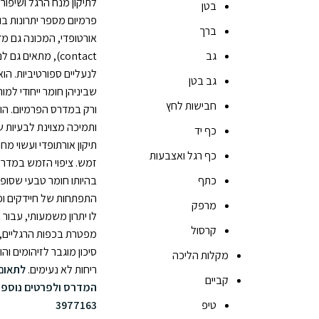
לתיקון מנח הרגל ושיפור
בטן
פרמיום מספר יתרונות בו
ברך
גב
contact), מתאים ג
לנעליים ספורטיביות. הו
גב בטן
חבישות לחץ
ורק במדרס הפרמיום. הוא
ותמיכה מצוינת לבעיות 
כף יד
תיקון אורתופדי ועשוי מחומ
כף רגל ואצבעות
זמש. ציפוי הזמש במדרס פ
כתף
בהיותו חומר טבעי שסופ
התפתחות של חיידקים ופט
מרפק
לו יתרון משמעותי, עבור
קרסול
מפטרת בכפות הרגליים, 
סיכון מוגבר לזיהומים ו
מקלות הליכה
ריחות לא נעימים.
לתאום
קביים
המדרס ולפרטים נוספים 
טיפ
3977163