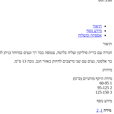
₪
673.00
Click to enlarge
תיאור
מידע נוסף
אספקה ומשלוח
תיאור
חגורה עם כרית סיליקון ועליה בליטה, עטופה בבד רך ונעים במיוחד (ניתן 
בד אלסטי, נעים עם שני מייצבים לחיזוק באזור הגב. גובה 13 ס"מ.
מידות:
מידה היקף מותניים (ס"מ)
1 60-95
2 95-125
3 125-150
מידע נוסף
מידה
1
,
2