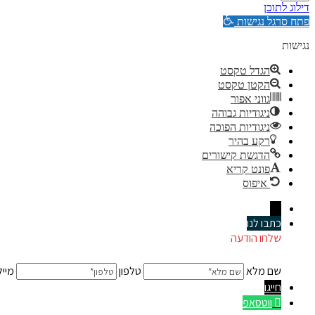
דילוג לתוכן
פתח סרגל נגישות
נגישות
הגדל טקסט
הקטן טקסט
גווני אפור
ניגודיות גבוהה
ניגודיות הפוכה
רקע בהיר
הדגשת קישורים
פונט קריא
איפוס
←
כתבו לנו
שלחו הודעה
שם מלא
טלפון
מייל
חייגו
ווטסאפ