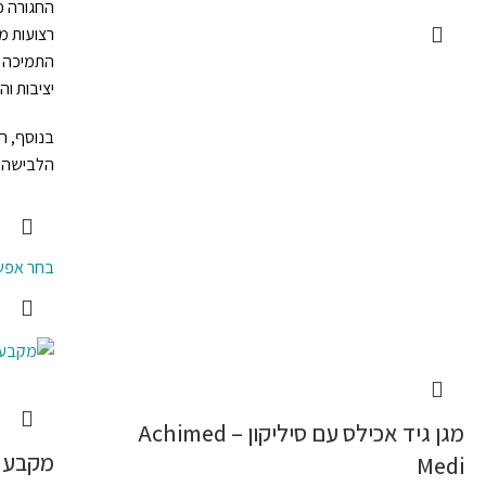
החגורה 
רצועות מ
התמיכה ל
יציבות ו
בנוסף, ה
הלבישה 
בחר אפשר
מגן גיד אכילס עם סיליקון – Achimed
מקבע ברך ee Brace
Medi