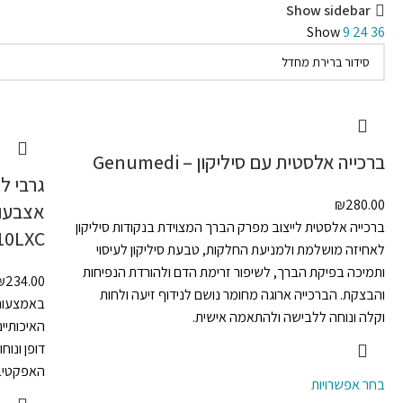
Show sidebar
Show
9
24
36
ברכייה אלסטית עם סיליקון – Genumedi
גרבי ל
₪
280.00
ברכייה אלסטית לייצוב מפרק הברך המצוידת בנקודות סיליקון
10LXC
לאחיזה מושלמת ולמניעת החלקות, טבעת סיליקון לעיסוי
ותמיכה בפיקת הברך, לשיפור זרימת הדם ולהורדת הנפיחות
₪
234.00
והבצקת. הברכייה ארוגה מחומר נושם לנידוף זיעה ולחות
באמצעות 
וקלה ונוחה ללבישה ולהתאמה אישית.
דופן ונו
האפקטיבי
בחר אפשרויות