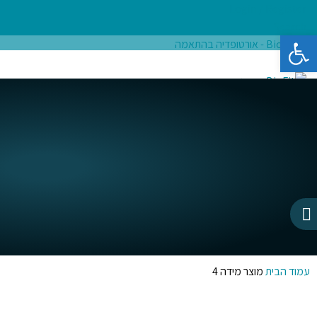
Login / Register
Search
פתח סרגל נגישות
ראשי
אודות
מדרסים בהתאמה אישית
חנות מוצרים
בלוג בריאות
צור קשר
₪
0.00
items
0
Menu
₪
0.00
items
0
עמוד הבית
מוצר מידה
4