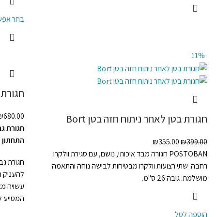
בחר אפשר
-11%
חגורת ג
₪
680.00
חגורת בטן לאחר ניתוח חזה בטן Bort
התחתון
₪
355.00
₪
399.00
POSTOBAN חגורה מבד איכותי, נושם, עם סגירת וולקרו
חגורת גב
רחבה. שתי רצועות וולקרו מבטיחות לבישה נוחה והתאמה
להעניק ת
מושלמת. גובה 26 ס"מ.
עשויה מאר
המסייע לש
הוספה לסל