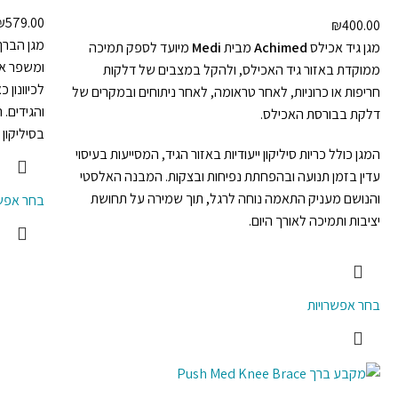
₪
579.00
₪
400.00
מגן גיד אכילס
Achimed
מבית
Medi
מיועד לספק תמיכה
ומשפר את
ממוקדת באזור גיד האכילס, ולהקל במצבים של דלקות
לכיוונון
חריפות או כרוניות, לאחר טראומה, לאחר ניתוחים ובמקרים של
והגידים.
דלקת בבורסת האכילס.
בסיליקון
המגן כולל כריות סיליקון ייעודיות באזור הגיד, המסייעות בעיסוי
עדין בזמן תנועה ובהפחתת נפיחות ובצקות. המבנה האלסטי
והנושם מעניק התאמה נוחה לרגל, תוך שמירה על תחושת
בחר אפשר
יציבות ותמיכה לאורך היום.
בחר אפשרויות