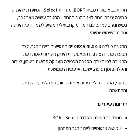
חגורת גב איכותית מבית
BORT
, מסדרת
Select
, המיועדת להעניק
תמיכה יציבה ונוחה לאזור הגב התחתון. החגורה עשויה מאריג רך,
גמיש ונעים למגע, עם גימור מיקרוביאלי המסייע לשמירה על היגיינה
ונוחות בשימוש יומיומי.
החגורה כוללת
3 מוטות אנטומיים
המסייעים בייצוב הגב, לצד
רצועות מתיחה צולבות המאפשרות הידוק נוסף והתאמת רמת
התמיכה לפי הצורך. הסגירה הכפולה מעניקה תחושת ביטחון, יציבות
והקלה בזמן תנועה, ישיבה או עמידה ממושכת.
בנוסף, החגורה כוללת ידיות אחיזה נוחות, המקלות על הלבישה
וההתאמה.
יתרונות עיקריים:
חגורת גב תומכת מסדרת BORT Select
3 מוטות אנטומיים לייצוב הגב התחתון