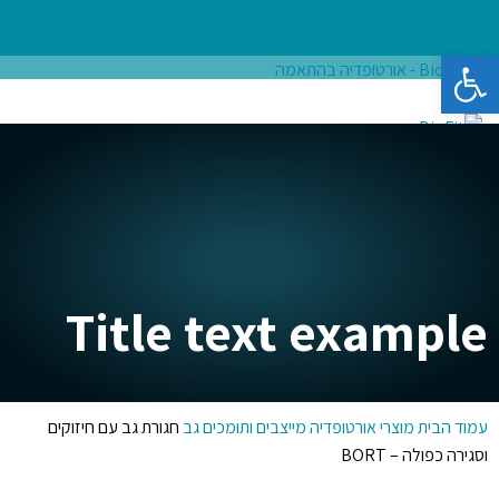
Login / Register
Search
פתח סרגל נגישות
ראשי
אודות
מדרסים בהתאמה אישית
חנות מוצרים
בלוג בריאות
צור קשר
₪
0.00
items
0
Menu
₪
0.00
items
0
Title text example
עמוד הבית
מוצרי אורטופדיה
מייצבים ותומכים
גב
חגורת גב עם חיזוקים
וסגירה כפולה – BORT