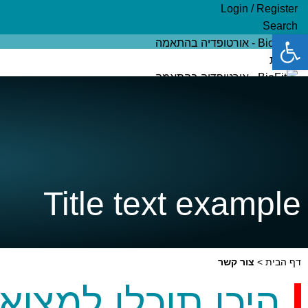
Login / Register
Search
פתח סרגל נגישות
ראשי
אודות
מדרסים בהתאמה אישית
חנות מוצרים
בלוג בריאות
צור קשר
₪
0.00
items
0
Menu
Title text example
₪
0.00
items
0
דף הבית
>
צור קשר
היכן תוכלו למצוא 