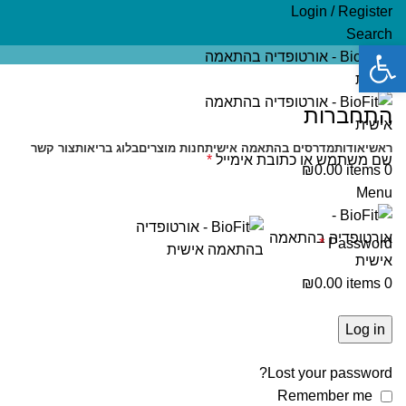
Login / Register
Search
פתח סרגל נגישות
התחברות
ראשי
אודות
מדרסים בהתאמה אישית
חנות מוצרים
בלוג בריאות
צור קשר
שם משתמש או כתובת אימייל
*
₪
0.00
items
0
Menu
*
Password
₪
0.00
items
0
Log in
Lost your password?
Remember me