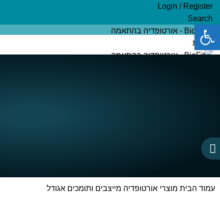
Login / Register
Search
פתח סרגל נגישות
ראשי
אודות
מדרסים בהתאמה אישית
חנות מוצרים
בלוג בריאות
צור קשר
₪
0.00
items
0
Menu
₪
0.00
items
0
עמוד הבית
מוצרי אורטופדיה
מייצבים ותומכים
אגודל