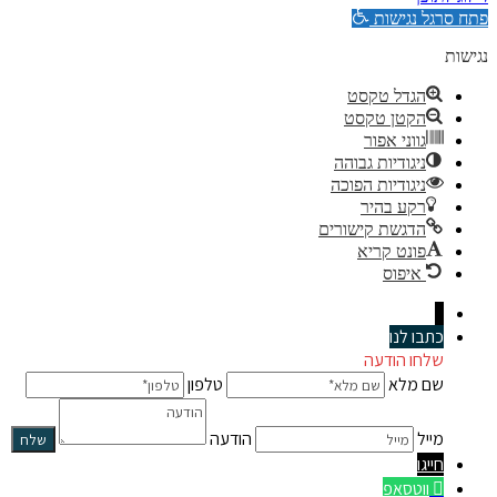
פתח סרגל נגישות
נגישות
הגדל טקסט
הקטן טקסט
גווני אפור
ניגודיות גבוהה
ניגודיות הפוכה
רקע בהיר
הדגשת קישורים
פונט קריא
איפוס
↓
כתבו לנו
שלחו הודעה
שם מלא
טלפון
מייל
הודעה
חייגו
ווטסאפ