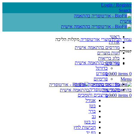
Login / Register
Search
ראשי
עמוד הבית
מוצרי אורטופדיה
מקלות הליכה
אודות
מדרסים בהתאמה אישית
קטגוריות
חנות מוצרים
בלוג בריאות
מדרסים בהתאמה אישית
צור קשר
כדורגל
ספורט
₪
0.00
items
0
פרימיום
Menu
מדרסים בהתאמה אישית
מוצרי אורטופדיה
מייצבים ותומכים
₪
0.00
items
0
אגודל
בטן
ברך
גב
גב בטן
חבישות לחץ
כף יד