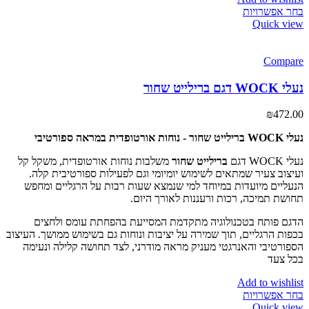
בחר אפשרויות
Quick view
Compare
נעלי WOCK דגם ברילייט שחור
₪
472.00
נעלי WOCK ברילייט שחור - נוחות אורטופדית במראה ספורטיבי
נעלי WOCK דגם
ברילייט שחור
משלבות נוחות אורטופדית, משקל קל
ועיצוב צעיר שמתאים לשימוש יומיומי וגם לפעילות ספורטיבית קלה.
הנעליים מיועדות במיוחד למי שנמצא שעות רבות על הרגליים ומחפש
תחושת תמיכה, רכות ורעננות לאורך היום.
הדגם פותח בטכנולוגיה מתקדמת המסייעת בהפחתת עומס ולחצים
בכפות הרגליים, תוך שמירה על יציבות ונוחות גם בשימוש ממושך. העיצוב
הספורטיבי והאנרגטי מעניק מראה מודרני, לצד תחושה קלילה ונעימה
בכל צעד
Add to wishlist
בחר אפשרויות
Quick view