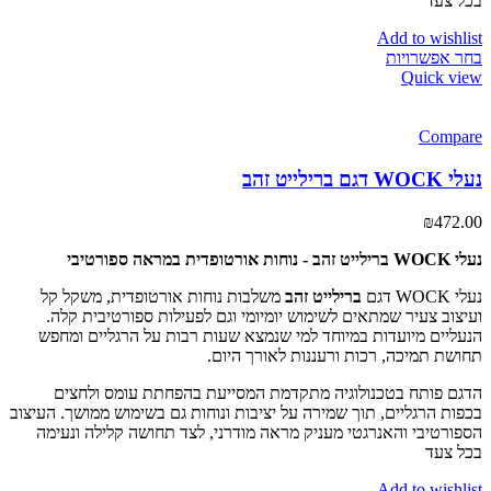
בכל צעד
Add to wishlist
בחר אפשרויות
Quick view
Compare
נעלי WOCK דגם ברילייט זהב
₪
472.00
נעלי WOCK ברילייט זהב - נוחות אורטופדית במראה ספורטיבי
נעלי WOCK דגם
ברילייט זהב
משלבות נוחות אורטופדית, משקל קל
ועיצוב צעיר שמתאים לשימוש יומיומי וגם לפעילות ספורטיבית קלה.
הנעליים מיועדות במיוחד למי שנמצא שעות רבות על הרגליים ומחפש
תחושת תמיכה, רכות ורעננות לאורך היום.
הדגם פותח בטכנולוגיה מתקדמת המסייעת בהפחתת עומס ולחצים
בכפות הרגליים, תוך שמירה על יציבות ונוחות גם בשימוש ממושך. העיצוב
הספורטיבי והאנרגטי מעניק מראה מודרני, לצד תחושה קלילה ונעימה
בכל צעד
Add to wishlist