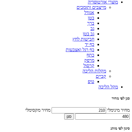
מוצרי אורטופדיה
מייצבים ותומכים
אגודל
בטן
ברך
גב
גב בטן
חבישות לחץ
כף יד
כף רגל ואצבעות
כתף
מרפק
קרסול
מקלות הליכה
קביים
טיפ
מקל הליכה
סנן לפי מחיר
מחיר מינימלי
מחיר מקסימלי
סנן
סינון לפי מותג