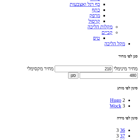
כף רגל ואצבעות
כתף
מרפק
קרסול
מקלות הליכה
קביים
טיפ
מקל הליכה
סנן לפי מחיר
מחיר מינימלי
מחיר מקסימלי
סנן
סינון לפי מותג
Hugo
2
Wock
3
סינון לפי מידה
3
36
3
37