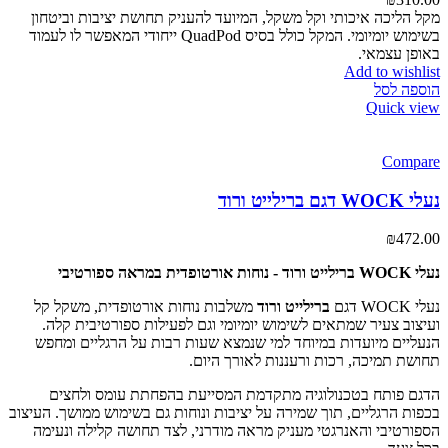
מקל הליכה איכותי וקל משקל, המיועד להעניק תחושת יציבות וביטחון
בשימוש יומיומי. המקל כולל בסיס QuadPod ייחודי המאפשר לו לעמוד
באופן עצמאי.
Add to wishlist
הוספה לסל
Quick view
Compare
נעלי WOCK דגם ברילייט ורוד
₪
472.00
נעלי WOCK ברילייט ורוד - נוחות אורטופדית במראה ספורטיבי
נעלי WOCK דגם
ברילייט ורוד
משלבות נוחות אורטופדית, משקל קל
ועיצוב צעיר שמתאים לשימוש יומיומי וגם לפעילות ספורטיבית קלה.
הנעליים מיועדות במיוחד למי שנמצא שעות רבות על הרגליים ומחפש
תחושת תמיכה, רכות ורעננות לאורך היום.
הדגם פותח בטכנולוגיה מתקדמת המסייעת בהפחתת עומס ולחצים
בכפות הרגליים, תוך שמירה על יציבות ונוחות גם בשימוש ממושך. העיצוב
הספורטיבי והאנרגטי מעניק מראה מודרני, לצד תחושה קלילה ונעימה