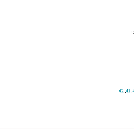
י
42
,
41
,