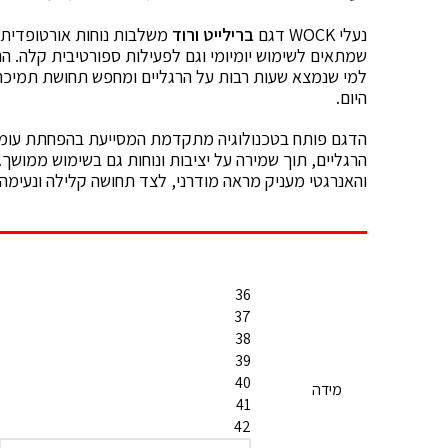
נעלי WOCK דגם
ברילייט ורוד
משלבות נוחות אורטופדית,
שמתאים לשימוש יומיומי וגם לפעילות ספורטיבית קלה. הנ
למי שנמצא שעות רבות על הרגליים ומחפש תחושת תמיכה,
היום.
הדגם פותח בטכנולוגיה מתקדמת המסייעת בהפחתת עומס
הרגליים, תוך שמירה על יציבות ונוחות גם בשימוש ממושך.
והאנרגטי מעניק מראה מודרני, לצד תחושה קלילה ונעימה
36
37
38
39
40
מידה
41
42