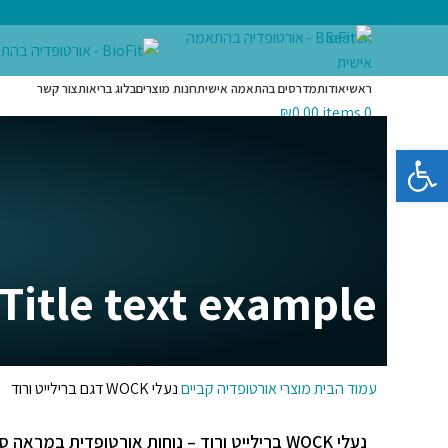
Login / Register
Search
ראשי
אודות
מדרסים בהתאמה אישית
חנות מוצרים
בלוג בריאות
צור קשר
₪
0.00
items
0
Menu
פתח סרגל נגישות
₪
0.00
items
0
Title text example
עמוד הבית
מוצרי אורטופדיה
קביים
נעלי WOCK דגם ברילייט ורוד
נעלי WOCK ברילייט ורוד – נוחות אורטופדית במראה ספורטיבי