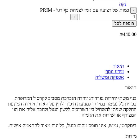
נקה
כמות של רצועה עם גומי לצניחת כף רגל - PRIM
הוספה לסל
₪
440.00
Click to enlarge
תיאור
מידע נוסף
אספקה ומשלוח
תיאור
בנוי משתי יחידות נפרדות: יחידה הנכרכת מסביב לקרסול המרופדת
בכרית ג'ל נעימה במיוחד למניעת חיכוך ולחץ על האזור, ויחידה המונעת
החלקה שניתן להשחיל בין השרוכים ללשון הנעל ולחבר אליה את הוו
המצורף או ישירות את הגומיה.
דיסקרטי, גמיש, אינו תופס מקום בנעל, קל ונוח מאוד להתאמה אישית.
מידות: