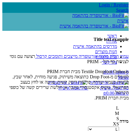
Login / Register
Search
ראשי
Title text example
אודות
מדרסים בהתאמה אישית
חנות מוצרים
עמוד הבית
מוצרי אורטופדיה
מייצבים ותומכים
קרסול
רצועה עם גומי
בלוג בריאות
לצניחת כף רגל – PRIM
צור קשר
Textile Dropfoot Orthosis מבית חברת PRIM
₪
0.00
items
0
לסובלים מ-Drop Foot כתוצאה משיתוק, פגיעה מוחית, לאחר שבץ,
Menu
פגיעות בעמוד שדרה, פריצות דיסק קשות, פגיעה או לחץ בעצב
הפרונאלי, טונוס אקסטנסורי מוגבר או חולשת שרירים קשה של כופפי
הקרסול.
₪
0.00
items
0
מבית חברת PRIM.
L
M
S
מידה
XS